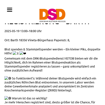
BLUTSPENDE MIT
REGISTRIERUNG • BARTH
2025-05-19 13:00–18:00 Uhr
Ort: Barth 18356 Vineta-Bürgerhaus Papenstr. 8,
Blut spenden & Stammzellspender werden – Ein kleiner Piks, doppelte
Hilfe!
Gemeinsam mit dem DRK-Blutspendedienst NSTOB bieten wir dir die
Möglichkeit, dich im Rahmen einer Blutspendeaktion als
Stammzellspender registrieren zu lassen – ganz unkompliziert und
ohne zusätzlichen Aufwand!
So funktioniert’s: Während deiner Blutspende wird einfach ein
zusätzliches Röhrchen Blut entnommen. In unserem Labor werden
deine Gewebemerkmale analysiert und anonymisiert im Zentralen
Knochenmarkspender-Register (ZKRD) hinterlegt.
Warum ist das so wichtig?
Je mehr Menschen registriert sind, desto größer ist die Chance, für