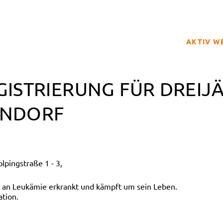
AKTIV W
SPENDER
GISTRIERUNG FÜR DREIJ
BETROFFE
SCHULPRO
ENDORF
CLUB DER
GELD SPE
REGISTRI
pingstraße 1 - 3,
er an Leukämie erkrankt und kämpft um sein Leben.
ation.