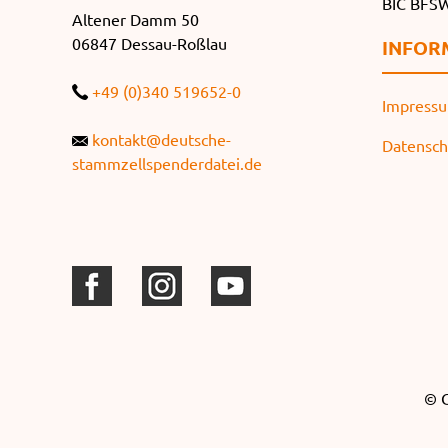
BIC BF
Altener Damm 50
06847 Dessau-Roßlau
INFOR
+49 (0)340 519652-0
Impress
kontakt@deutsche-
Datensch
stammzellspenderdatei.de
© C