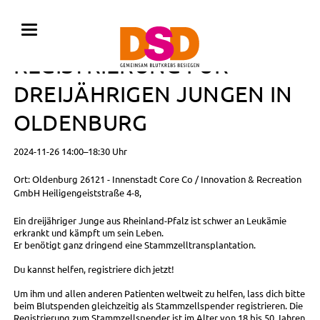
BLUTSPENDE MIT
REGISTRIERUNG FÜR
DREIJÄHRIGEN JUNGEN IN
OLDENBURG
2024-11-26 14:00–18:30 Uhr
Ort: Oldenburg 26121 - Innenstadt Core Co / Innovation & Recreation
GmbH Heiligengeiststraße 4-8,
Ein dreijähriger Junge aus Rheinland-Pfalz ist schwer an Leukämie
erkrankt und kämpft um sein Leben.
Er benötigt ganz dringend eine Stammzelltransplantation.
Du kannst helfen, registriere dich jetzt!
Um ihm und allen anderen Patienten weltweit zu helfen, lass dich bitte
beim Blutspenden gleichzeitig als Stammzellspender registrieren. Die
Registrierung zum Stammzellspender ist im Alter von 18 bis 50 Jahren