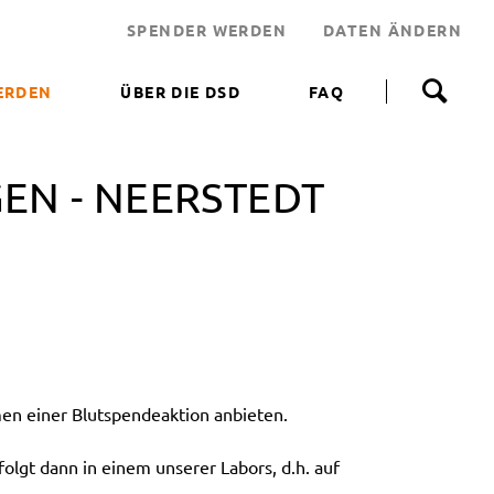
SPENDER WERDEN
DATEN ÄNDERN
N
a
ERDEN
ÜBER DIE DSD
FAQ
v
i
 WERDEN
g
a
EN - NEERSTEDT
NEN HELFEN
t
i
JEKT
o
n
 LEBENSRETTER
ü
b
NDEN
e
ERUNGSAKTIONEN
r
s
p
n einer Blutspendeaktion anbieten.
r
i
n
olgt dann in einem unserer Labors, d.h. auf
g