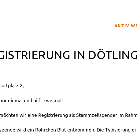
AKTIV W
SPENDER
GISTRIERUNG IN DÖTLING
BETROFFE
SCHULPRO
CLUB DER
ortplatz 2,
GELD SPE
REGISTRI
ur einmal und hilft zweimal!
hten wir eine Registrierung als Stammzellspender im Rahme
tspende wird ein Röhrchen Blut entnommen. Die Typisierung erf