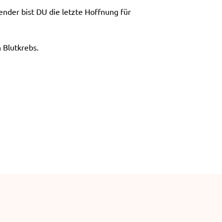
e
nder bist DU die letzte Hoffnung für
n
 Blutkrebs.