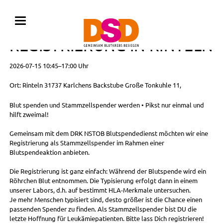
BLUTSPENDE MIT
REGISTRIERUNG IN RINTELN
2026-07-15 10:45–17:00 Uhr
Ort: Rinteln 31737 Karlchens Backstube Große Tonkuhle 11,
Blut spenden und Stammzellspender werden • Pikst nur einmal und
hilft zweimal!
Gemeinsam mit dem DRK NSTOB Blutspendedienst möchten wir eine
Registrierung als Stammzellspender im Rahmen einer
Blutspendeaktion anbieten.
Die Registrierung ist ganz einfach: Während der Blutspende wird ein
Röhrchen Blut entnommen. Die Typisierung erfolgt dann in einem
unserer Labors, d.h. auf bestimmt HLA-Merkmale untersuchen.
Je mehr Menschen typisiert sind, desto größer ist die Chance einen
passenden Spender zu finden. Als Stammzellspender bist DU die
letzte Hoffnung für Leukämiepatienten. Bitte lass Dich registrieren!