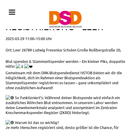
BLUTSPENDE MIT
REGISTRIERUNG • LEER
2025-03-29 11:00–15:00 Uhr
Ort: Leer 26789 Ludwig Fresenius Schulen Große Roßbergstraße 20,
Blut spenden & Stammzellspender werden – Ein kleiner Piks, doppelte
Hilfe!
Gemeinsam mit dem DRK-Blutspendedienst NSTOB bieten wir dir die
Möglichkeit, dich im Rahmen einer Blutspendeaktion als
Stammzellspender registrieren zu lassen – ganz unkompliziert und
ohne zusätzlichen Aufwand!
So funktioniert’s: Während deiner Blutspende wird einfach ein
zusätzliches Röhrchen Blut entnommen. In unserem Labor werden
deine Gewebemerkmale analysiert und anonymisiert im Zentralen
Knochenmarkspender-Register (ZKRD) hinterlegt.
Warum ist das so wichtig?
Je mehr Menschen registriert sind, desto größer ist die Chance, für