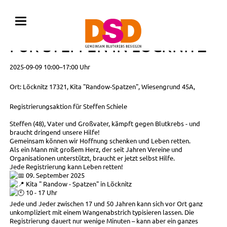
REGISTRIERUNGSAKTION
FÜR STEFFEN IN LÖCKNITZ
2025-09-09 10:00–17:00 Uhr
Ort: Löcknitz 17321, Kita "Randow-Spatzen", Wiesengrund 45A,
Registrierungsaktion für Steffen Schiele
Steffen (48), Vater und Großvater, kämpft gegen Blutkrebs - und
braucht dringend unsere Hilfe!
Gemeinsam können wir Hoffnung schenken und Leben retten.
Als ein Mann mit großem Herz, der seit Jahren Vereine und
Organisationen unterstützt, braucht er jetzt selbst Hilfe.
Jede Registrierung kann Leben retten!
09. September 2025
Kita " Randow - Spatzen" in Löcknitz
10 - 17 Uhr
Jede und Jeder zwischen 17 und 50 Jahren kann sich vor Ort ganz
unkompliziert mit einem Wangenabstrich typisieren lassen. Die
Registrierung dauert nur wenige Minuten – kann aber ein ganzes