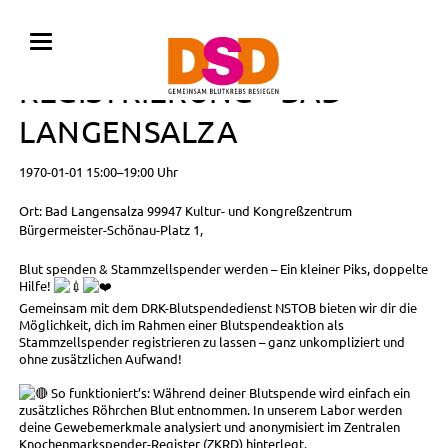
BLUTSPENDE MIT
REGISTRIERUNG • BAD
LANGENSALZA
1970-01-01 15:00–19:00 Uhr
Ort: Bad Langensalza 99947 Kultur- und Kongreßzentrum
Bürgermeister-Schönau-Platz 1,
Blut spenden & Stammzellspender werden – Ein kleiner Piks, doppelte
Hilfe!
Gemeinsam mit dem DRK-Blutspendedienst NSTOB bieten wir dir die
Möglichkeit, dich im Rahmen einer Blutspendeaktion als
Stammzellspender registrieren zu lassen – ganz unkompliziert und
ohne zusätzlichen Aufwand!
So funktioniert’s: Während deiner Blutspende wird einfach ein
zusätzliches Röhrchen Blut entnommen. In unserem Labor werden
deine Gewebemerkmale analysiert und anonymisiert im Zentralen
Knochenmarkspender-Register (ZKRD) hinterlegt.