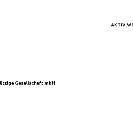
AKTIV W
SPENDER
BETROFFE
SCHULPRO
CLUB DER
ützige Gesellschaft mbH
GELD SPE
REGISTRI