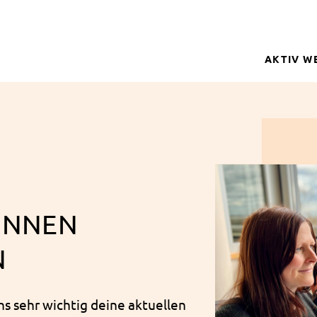
AKTIV W
SPENDER
BETROFFE
SCHULPRO
CLUB DER
GELD SPE
ÖNNEN
REGISTRI
N
uns sehr wichtig deine aktuellen