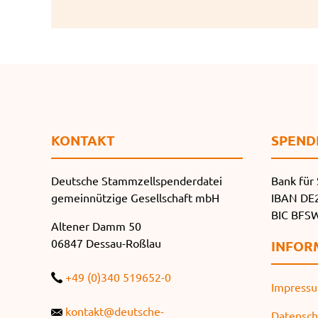
KONTAKT
SPEND
Deutsche Stammzellspenderdatei
Bank für 
gemeinnützige Gesellschaft mbH
IBAN DE2
BIC BF
Altener Damm 50
06847 Dessau-Roßlau
INFOR
+49 (0)340 519652-0
Impress
kontakt@deutsche-
Datensch