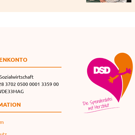
EN­KONTO
Sozialwirtschaft
8 3702 0500 0001 3359 00
SWDE33MAG
MATION
um
utz