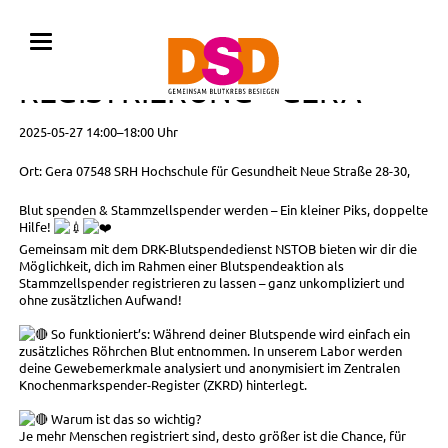
BLUTSPENDE MIT
REGISTRIERUNG • GERA
2025-05-27 14:00–18:00 Uhr
Ort: Gera 07548 SRH Hochschule für Gesundheit Neue Straße 28-30,
Blut spenden & Stammzellspender werden – Ein kleiner Piks, doppelte
Hilfe!
Gemeinsam mit dem DRK-Blutspendedienst NSTOB bieten wir dir die
Möglichkeit, dich im Rahmen einer Blutspendeaktion als
Stammzellspender registrieren zu lassen – ganz unkompliziert und
ohne zusätzlichen Aufwand!
So funktioniert’s: Während deiner Blutspende wird einfach ein
zusätzliches Röhrchen Blut entnommen. In unserem Labor werden
deine Gewebemerkmale analysiert und anonymisiert im Zentralen
Knochenmarkspender-Register (ZKRD) hinterlegt.
Warum ist das so wichtig?
Je mehr Menschen registriert sind, desto größer ist die Chance, für