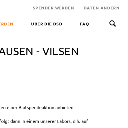
SPENDER WERDEN
DATEN ÄNDERN
N
a
ERDEN
ÜBER DIE DSD
FAQ
v
i
 WERDEN
g
a
AUSEN - VILSEN
NEN HELFEN
t
i
JEKT
o
n
 LEBENSRETTER
ü
b
NDEN
e
ERUNGSAKTIONEN
r
s
p
n einer Blutspendeaktion anbieten.
r
i
n
olgt dann in einem unserer Labors, d.h. auf
g