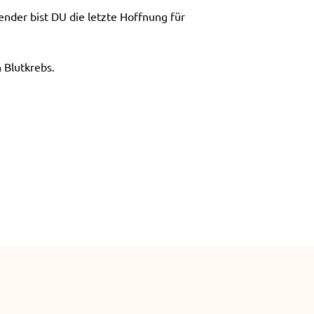
e
nder bist DU die letzte Hoffnung für
n
 Blutkrebs.