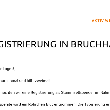
AKTIV W
SPENDER
GISTRIERUNG IN BRUCHH
BETROFFE
SCHULPRO
CLUB DER
r Loge 5,
GELD SPE
REGISTRI
ur einmal und hilft zweimal!
hten wir eine Registrierung als Stammzellspender im Rahme
tspende wird ein Röhrchen Blut entnommen. Die Typisierung erf