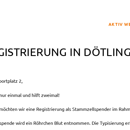
AKTIV W
SPENDER
GISTRIERUNG IN DÖTLING
BETROFFE
SCHULPRO
CLUB DER
ortplatz 2,
GELD SPE
REGISTRI
ur einmal und hilft zweimal!
hten wir eine Registrierung als Stammzellspender im Rahme
tspende wird ein Röhrchen Blut entnommen. Die Typisierung erf