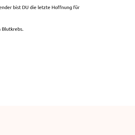
e
nder bist DU die letzte Hoffnung für
n
 Blutkrebs.