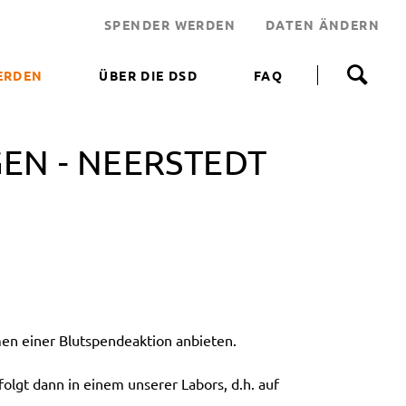
SPENDER WERDEN
DATEN ÄNDERN
N
a
ERDEN
ÜBER DIE DSD
FAQ
v
i
 WERDEN
g
a
EN - NEERSTEDT
NEN HELFEN
t
i
JEKT
o
n
 LEBENSRETTER
ü
b
NDEN
e
ERUNGSAKTIONEN
r
s
p
n einer Blutspendeaktion anbieten.
r
i
n
olgt dann in einem unserer Labors, d.h. auf
g