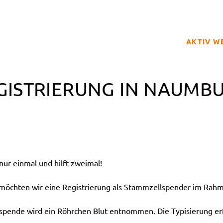
AKTIV W
SPENDER
GISTRIERUNG IN NAUMB
BETROFFE
SCHULPRO
CLUB DER
GELD SPE
REGISTRI
ur einmal und hilft zweimal!
hten wir eine Registrierung als Stammzellspender im Rahme
tspende wird ein Röhrchen Blut entnommen. Die Typisierung erf