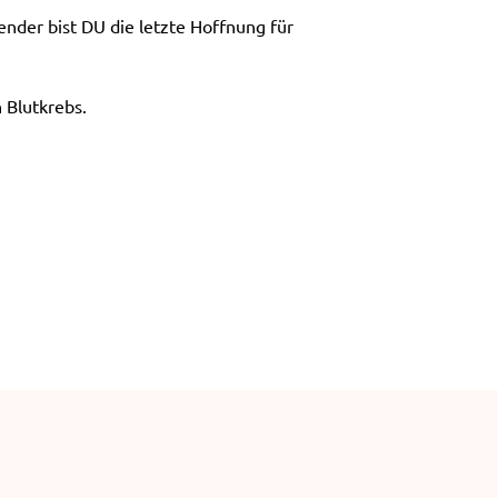
e
nder bist DU die letzte Hoffnung für
n
 Blutkrebs.