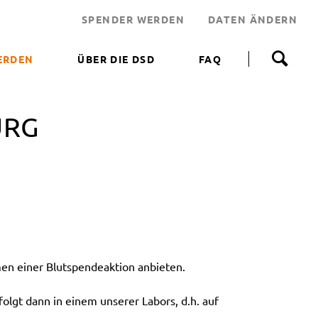
SPENDER WERDEN
DATEN ÄNDERN
N
a
ERDEN
ÜBER DIE DSD
FAQ
v
i
 WERDEN
g
a
URG
NEN HELFEN
t
i
JEKT
o
n
 LEBENSRETTER
ü
b
NDEN
e
ERUNGSAKTIONEN
r
s
p
n einer Blutspendeaktion anbieten.
r
i
n
olgt dann in einem unserer Labors, d.h. auf
g