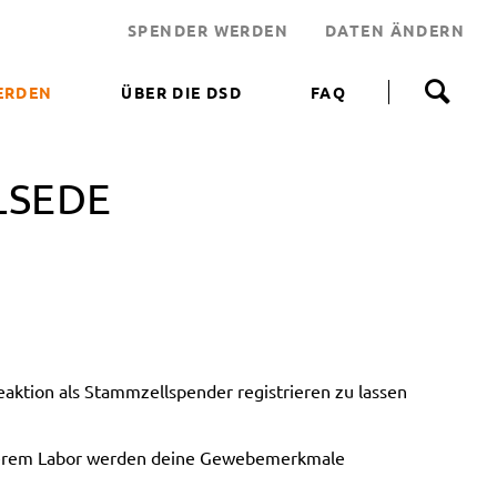
SPENDER WERDEN
DATEN ÄNDERN
N
a
ERDEN
ÜBER DIE DSD
FAQ
v
i
 WERDEN
g
a
LSEDE
NEN HELFEN
t
i
JEKT
o
n
 LEBENSRETTER
ü
b
NDEN
e
ERUNGSAKTIONEN
r
s
ktion als Stammzellspender registrieren zu lassen
p
r
i
unserem Labor werden deine Gewebemerkmale
n
g