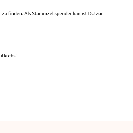
e
n
er zu finden. Als Stammzellspender kannst DU zur
utkrebs!