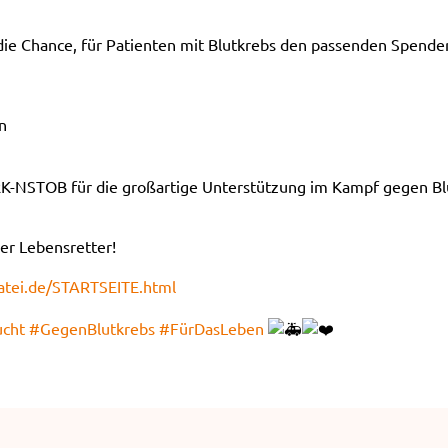
 die Chance, für Patienten mit Blutkrebs den passenden Spend
n
RK-NSTOB für die großartige Unterstützung im Kampf gegen Bl
ler Lebensretter!
atei.de/STARTSEITE.html
ucht
#GegenBlutkrebs
#FürDasLeben