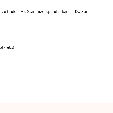
e
n
er zu finden. Als Stammzellspender kannst DU zur
utkrebs!