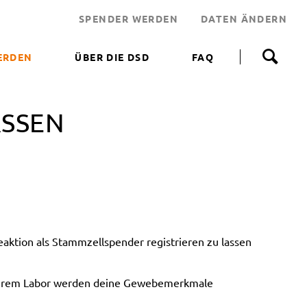
SPENDER WERDEN
DATEN ÄNDERN
N
a
ERDEN
ÜBER DIE DSD
FAQ
v
i
 WERDEN
g
a
SSEN
NEN HELFEN
t
i
JEKT
o
n
 LEBENSRETTER
ü
b
NDEN
e
ERUNGSAKTIONEN
r
s
ktion als Stammzellspender registrieren zu lassen
p
r
i
unserem Labor werden deine Gewebemerkmale
n
g