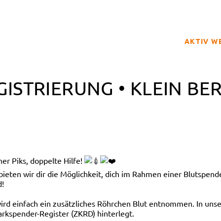
AKTIV W
SPENDER
ISTRIERUNG • KLEIN BER
BETROFFE
SCHULPRO
CLUB DER
GELD SPE
REGISTRI
er Piks, doppelte Hilfe!
en wir dir die Möglichkeit, dich im Rahmen einer Blutspendea
d!
 wird einfach ein zusätzliches Röhrchen Blut entnommen. In 
rkspender-Register (ZKRD) hinterlegt.