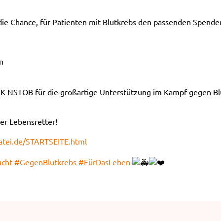
 die Chance, für Patienten mit Blutkrebs den passenden Spend
n
RK-NSTOB für die großartige Unterstützung im Kampf gegen Bl
ler Lebensretter!
atei.de/STARTSEITE.html
ucht
#GegenBlutkrebs
#FürDasLeben