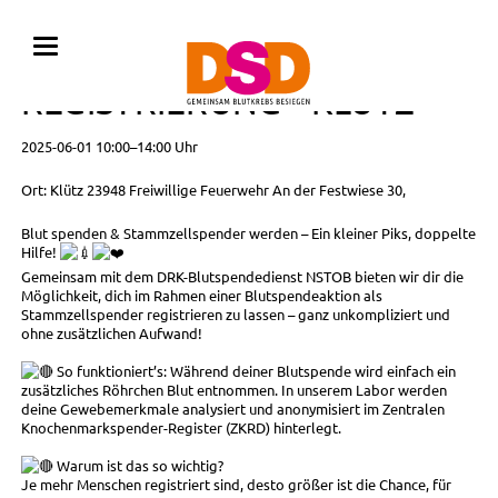
BLUTSPENDE MIT
REGISTRIERUNG • KLÜTZ
2025-06-01 10:00–14:00 Uhr
Ort: Klütz 23948 Freiwillige Feuerwehr An der Festwiese 30,
Blut spenden & Stammzellspender werden – Ein kleiner Piks, doppelte
Hilfe!
Gemeinsam mit dem DRK-Blutspendedienst NSTOB bieten wir dir die
Möglichkeit, dich im Rahmen einer Blutspendeaktion als
Stammzellspender registrieren zu lassen – ganz unkompliziert und
ohne zusätzlichen Aufwand!
So funktioniert’s: Während deiner Blutspende wird einfach ein
zusätzliches Röhrchen Blut entnommen. In unserem Labor werden
deine Gewebemerkmale analysiert und anonymisiert im Zentralen
Knochenmarkspender-Register (ZKRD) hinterlegt.
Warum ist das so wichtig?
Je mehr Menschen registriert sind, desto größer ist die Chance, für