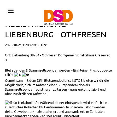
BLUTSPENDE MIT
REGISTRIERUNG •
LIEBENBURG - OTHFRESEN
2025-10-21 15:00–19:30 Uhr
Ort: Liebenburg 38704 - Othfresen Dorfgemeinschaftshaus Graseweg
3,
Blut spenden & Stammzellspender werden – Ein kleiner Piks, doppelte
Hilfe!
Gemeinsam mit dem DRK-Blutspendedienst NSTOB bieten wir dir die
Möglichkeit, dich im Rahmen einer Blutspendeaktion als
Stammzellspender registrieren zu lassen – ganz unkompliziert und
ohne zusätzlichen Aufwand!
So funktioniert’s: Während deiner Blutspende wird einfach ein
zusätzliches Röhrchen Blut entnommen. In unserem Labor werden
deine Gewebemerkmale analysiert und anonymisiert im Zentralen
Knochenmarkspender-Register (ZKRD) hinterlegt.