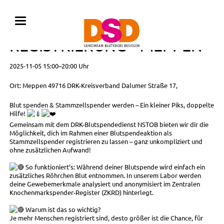
BLUTSPENDE MIT
REGISTRIERUNG • MEPPEN
2025-11-05 15:00–20:00 Uhr
Ort: Meppen 49716 DRK-Kreisverband Dalumer Straße 17,
Blut spenden & Stammzellspender werden – Ein kleiner Piks, doppelte
Hilfe!
Gemeinsam mit dem DRK-Blutspendedienst NSTOB bieten wir dir die
Möglichkeit, dich im Rahmen einer Blutspendeaktion als
Stammzellspender registrieren zu lassen – ganz unkompliziert und
ohne zusätzlichen Aufwand!
So funktioniert’s: Während deiner Blutspende wird einfach ein
zusätzliches Röhrchen Blut entnommen. In unserem Labor werden
deine Gewebemerkmale analysiert und anonymisiert im Zentralen
Knochenmarkspender-Register (ZKRD) hinterlegt.
Warum ist das so wichtig?
Je mehr Menschen registriert sind, desto größer ist die Chance, für