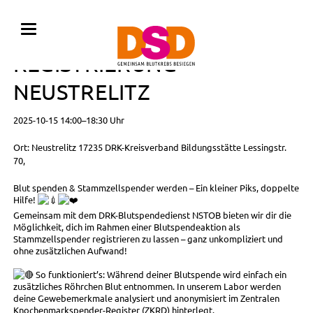
BLUTSPENDE MIT
REGISTRIERUNG •
NEUSTRELITZ
2025-10-15 14:00–18:30 Uhr
Ort: Neustrelitz 17235 DRK-Kreisverband Bildungsstätte Lessingstr.
70,
Blut spenden & Stammzellspender werden – Ein kleiner Piks, doppelte
Hilfe!
Gemeinsam mit dem DRK-Blutspendedienst NSTOB bieten wir dir die
Möglichkeit, dich im Rahmen einer Blutspendeaktion als
Stammzellspender registrieren zu lassen – ganz unkompliziert und
ohne zusätzlichen Aufwand!
So funktioniert’s: Während deiner Blutspende wird einfach ein
zusätzliches Röhrchen Blut entnommen. In unserem Labor werden
deine Gewebemerkmale analysiert und anonymisiert im Zentralen
Knochenmarkspender-Register (ZKRD) hinterlegt.