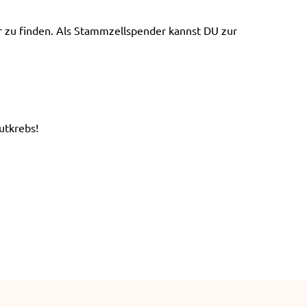
e
n
er zu finden. Als Stammzellspender kannst DU zur
utkrebs!