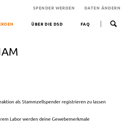
SPENDER WERDEN
DATEN ÄNDERN
N
a
ERDEN
ÜBER DIE DSD
FAQ
v
i
 WERDEN
g
a
HAM
NEN HELFEN
t
i
JEKT
o
n
 LEBENSRETTER
ü
b
NDEN
e
ERUNGSAKTIONEN
r
s
ktion als Stammzellspender registrieren zu lassen
p
r
i
unserem Labor werden deine Gewebemerkmale
n
g