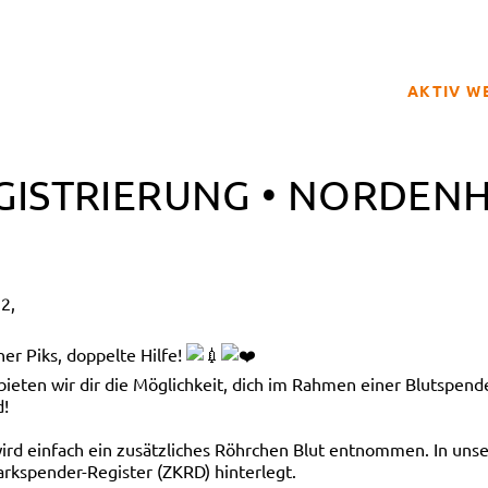
AKTIV W
SPENDER
EGISTRIERUNG • NORDEN
BETROFFE
SCHULPRO
CLUB DER
2,
GELD SPE
REGISTRI
er Piks, doppelte Hilfe!
en wir dir die Möglichkeit, dich im Rahmen einer Blutspendea
d!
 wird einfach ein zusätzliches Röhrchen Blut entnommen. In 
rkspender-Register (ZKRD) hinterlegt.