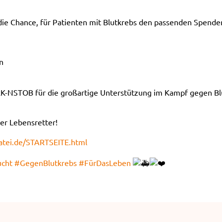
 die Chance, für Patienten mit Blutkrebs den passenden Spend
n
RK-NSTOB für die großartige Unterstützung im Kampf gegen Bl
ler Lebensretter!
atei.de/STARTSEITE.html
ucht
#GegenBlutkrebs
#FürDasLeben