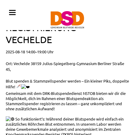
BLUTSPENDE MIT
REGISTRIERUNG •
VECHELDE
2025-08-18 14:00–19:00 Uhr
Ort: Vechelde 38159 Julius-Spiegelberg-Gymnasium Berliner Straße
45,
Blut spenden & Stammzellspender werden – Ein kleiner Piks, doppelte
Hilfe!
Gemeinsam mit dem DRK-Blutspendedienst NSTOB bieten wir dir die
Möglichkeit, dich im Rahmen einer Blutspendeaktion als
Stammzellspender registrieren zu lassen – ganz unkompliziert und
ohne zusätzlichen Aufwand!
So funktioniert’s: Während deiner Blutspende wird einfach ein
zusätzliches Röhrchen Blut entnommen. In unserem Labor werden
deine Gewebemerkmale analysiert und anonymisiert im Zentralen
Knochenmarkspender-Register (ZKRD) hinterlegt.