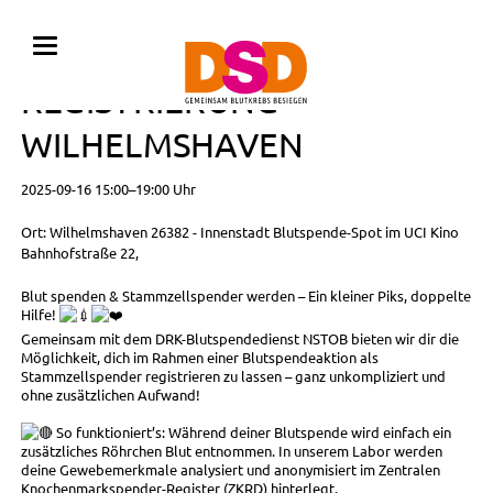
BLUTSPENDE MIT
REGISTRIERUNG •
WILHELMSHAVEN
2025-09-16 15:00–19:00 Uhr
Ort: Wilhelmshaven 26382 - Innenstadt Blutspende-Spot im UCI Kino
Bahnhofstraße 22,
Blut spenden & Stammzellspender werden – Ein kleiner Piks, doppelte
Hilfe!
Gemeinsam mit dem DRK-Blutspendedienst NSTOB bieten wir dir die
Möglichkeit, dich im Rahmen einer Blutspendeaktion als
Stammzellspender registrieren zu lassen – ganz unkompliziert und
ohne zusätzlichen Aufwand!
So funktioniert’s: Während deiner Blutspende wird einfach ein
zusätzliches Röhrchen Blut entnommen. In unserem Labor werden
deine Gewebemerkmale analysiert und anonymisiert im Zentralen
Knochenmarkspender-Register (ZKRD) hinterlegt.