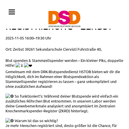
BLUTSPENDE MIT
REGISTRIERUNG • ZERBST
2025-11-05 16:00–19:30 Uhr
Ort: Zerbst 39261 Sekundarschule Ciervisti Fuhrstraße 40,
Blut spenden & Stammzellspender werden – Ein kleiner Piks, doppelte
Hilfe!
Gemeinsam mit dem DRK-Blutspendedienst NSTOB bieten wir dir die
Möglichkeit, dich im Rahmen einer Blutspendeaktion als
Stammzellspender registrieren zu lassen – ganz unkompliziert und
ohne zusätzlichen Aufwand!
So funktioniert’s: Während deiner Blutspende wird einfach ein
zusätzliches Röhrchen Blut entnommen. In unserem Labor werden
deine Gewebemerkmale analysiert und anonymisiert im Zentralen
Knochenmarkspender-Register (ZKRD) hinterlegt.
Warum ist das so wichtig?
Je mehr Menschen registriert sind, desto größer ist die Chance, für