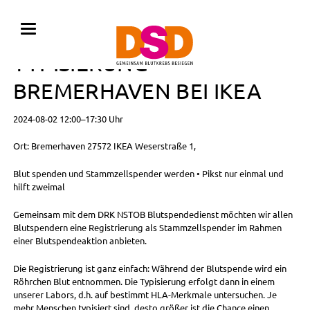
BLUTSPENDE MIT
TYPISIERUNG •
BREMERHAVEN BEI IKEA
2024-08-02 12:00–17:30 Uhr
Ort: Bremerhaven 27572 IKEA Weserstraße 1,
Blut spenden und Stammzellspender werden • Pikst nur einmal und
hilft zweimal
Gemeinsam mit dem DRK NSTOB Blutspendedienst möchten wir allen
Blutspendern eine Registrierung als Stammzellspender im Rahmen
einer Blutspendeaktion anbieten.
Die Registrierung ist ganz einfach: Während der Blutspende wird ein
Röhrchen Blut entnommen. Die Typisierung erfolgt dann in einem
unserer Labors, d.h. auf bestimmt HLA-Merkmale untersuchen. Je
mehr Menschen typisiert sind, desto größer ist die Chance einen