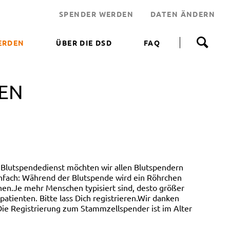
SPENDER WERDEN
DATEN ÄNDERN
N
a
ERDEN
ÜBER DIE DSD
FAQ
v
i
 WERDEN
g
a
VEN
NEN HELFEN
t
i
JEKT
o
n
 LEBENSRETTER
ü
b
NDEN
e
ERUNGSAKTIONEN
r
Blutspendedienst möchten wir allen Blutspendern
s
infach: Während der Blutspende wird ein Röhrchen
p
en.Je mehr Menschen typisiert sind, desto größer
r
tienten. Bitte lass Dich registrieren.Wir danken
i
ie Registrierung zum Stammzellspender ist im Alter
n
g