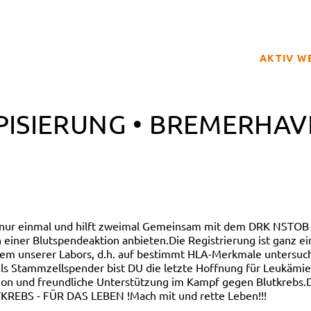
AKTIV W
SPENDER
PISIERUNG • BREMERHA
BETROFFE
SCHULPRO
CLUB DER
GELD SPE
REGISTRI
 nur einmal und hilft zweimal Gemeinsam mit dem DRK NSTOB 
einer Blutspendeaktion anbieten.Die Registrierung ist ganz e
nem unserer Labors, d.h. auf bestimmt HLA-Merkmale untersuch
ls Stammzellspender bist DU die letzte Hoffnung für Leukämiepa
n und freundliche Unterstützung im Kampf gegen Blutkrebs.D
TKREBS - FÜR DAS LEBEN !Mach mit und rette Leben!!!