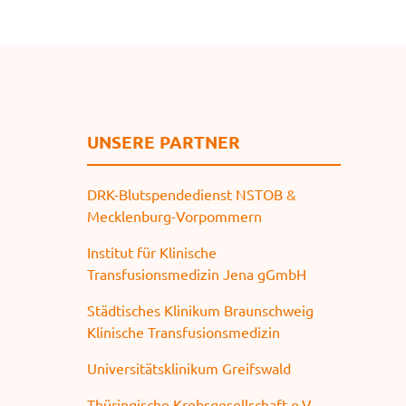
e
n
UNSERE PARTNER
DRK-Blutspendedienst NSTOB &
Mecklenburg-Vorpommern
Institut für Klinische
Transfusionsmedizin Jena gGmbH
Städtisches Klinikum Braunschweig
Klinische Transfusionsmedizin
Universitätsklinikum Greifswald
Thüringische Krebsgesellschaft e.V