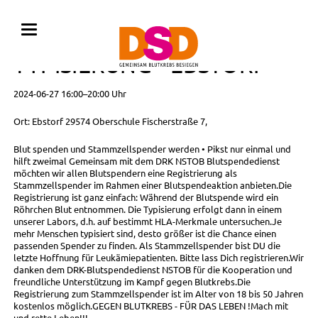
BLUTSPENDE MIT
TYPISIERUNG • EBSTORF
2024-06-27 16:00–20:00 Uhr
Ort: Ebstorf 29574 Oberschule Fischerstraße 7,
Blut spenden und Stammzellspender werden • Pikst nur einmal und
hilft zweimal Gemeinsam mit dem DRK NSTOB Blutspendedienst
möchten wir allen Blutspendern eine Registrierung als
Stammzellspender im Rahmen einer Blutspendeaktion anbieten.Die
Registrierung ist ganz einfach: Während der Blutspende wird ein
Röhrchen Blut entnommen. Die Typisierung erfolgt dann in einem
unserer Labors, d.h. auf bestimmt HLA-Merkmale untersuchen.Je
mehr Menschen typisiert sind, desto größer ist die Chance einen
passenden Spender zu finden. Als Stammzellspender bist DU die
letzte Hoffnung für Leukämiepatienten. Bitte lass Dich registrieren.Wir
danken dem DRK-Blutspendedienst NSTOB für die Kooperation und
freundliche Unterstützung im Kampf gegen Blutkrebs.Die
Registrierung zum Stammzellspender ist im Alter von 18 bis 50 Jahren
kostenlos möglich.GEGEN BLUTKREBS - FÜR DAS LEBEN !Mach mit
und rette Leben!!!