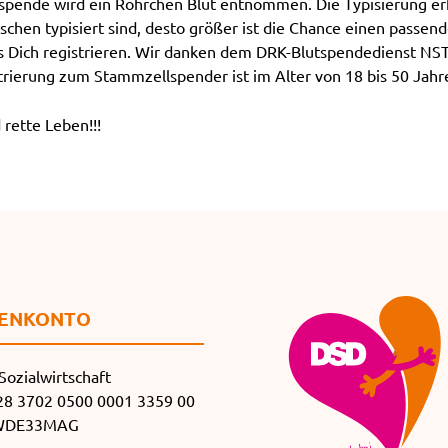
tspende wird ein Röhrchen Blut entnommen. Die Typisierung erf
en typisiert sind, desto größer ist die Chance einen passend
ass Dich registrieren. Wir danken dem DRK-Blutspendedienst NS
rierung zum Stammzellspender ist im Alter von 18 bis 50 Jahr
ette Leben!!!
EN­KONTO
Sozialwirtschaft
8 3702 0500 0001 3359 00
SWDE33MAG