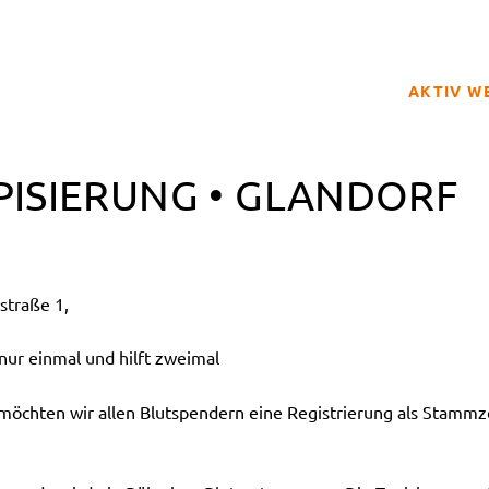
AKTIV W
SPENDER
PISIERUNG • GLANDORF
BETROFFE
SCHULPRO
CLUB DER
straße 1,
GELD SPE
REGISTRI
ur einmal und hilft zweimal
hten wir allen Blutspendern eine Registrierung als Stammz