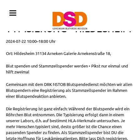
BLUTSPENDE MIT
TYPISIERUNG • HILDESHEIM
2024-07-22 10:00–18:00 Uhr
Ort: Hildesheim 31134 Arneken Galerie Arnekenstraße 18,
Blut spenden und Stammzellspender werden • Pikst nur einmal und
hilft zweimal
Gemeinsam mit dem DRK NSTOB Blutspendedienst möchten wir allen
Blutspendern eine Registrierung als Stammzellspender im Rahmen
einer Blutspendeaktion anbieten.
Die Registrierung ist ganz einfach: Während der Blutspende wird ein
Röhrchen Blut entnommen. Die Typisierung erfolgt dann in einem
unserer Labors, d.h. auf bestimmt HLA-Merkmale untersuchen. Je
mehr Menschen typisiert sind, desto größer ist die Chance einen
passenden Spender zu finden. Als Stammzellspender bist DU die
letzte Hoffnung für Leukämiepatienten. Bitte lass Dich registrieren.