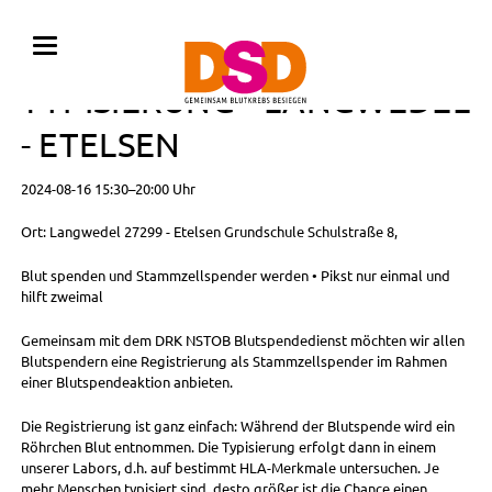
BLUTSPENDE MIT
TYPISIERUNG • LANGWEDEL
- ETELSEN
2024-08-16 15:30–20:00 Uhr
Ort: Langwedel 27299 - Etelsen Grundschule Schulstraße 8,
Blut spenden und Stammzellspender werden • Pikst nur einmal und
hilft zweimal
Gemeinsam mit dem DRK NSTOB Blutspendedienst möchten wir allen
Blutspendern eine Registrierung als Stammzellspender im Rahmen
einer Blutspendeaktion anbieten.
Die Registrierung ist ganz einfach: Während der Blutspende wird ein
Röhrchen Blut entnommen. Die Typisierung erfolgt dann in einem
unserer Labors, d.h. auf bestimmt HLA-Merkmale untersuchen. Je
mehr Menschen typisiert sind, desto größer ist die Chance einen