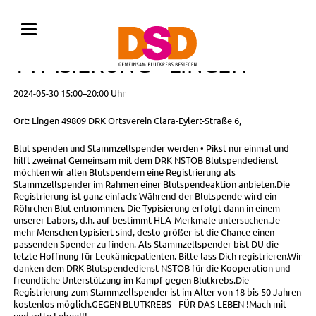
BLUTSPENDE MIT
TYPISIERUNG • LINGEN
2024-05-30 15:00–20:00 Uhr
Ort: Lingen 49809 DRK Ortsverein Clara-Eylert-Straße 6,
Blut spenden und Stammzellspender werden • Pikst nur einmal und
hilft zweimal Gemeinsam mit dem DRK NSTOB Blutspendedienst
möchten wir allen Blutspendern eine Registrierung als
Stammzellspender im Rahmen einer Blutspendeaktion anbieten.Die
Registrierung ist ganz einfach: Während der Blutspende wird ein
Röhrchen Blut entnommen. Die Typisierung erfolgt dann in einem
unserer Labors, d.h. auf bestimmt HLA-Merkmale untersuchen.Je
mehr Menschen typisiert sind, desto größer ist die Chance einen
passenden Spender zu finden. Als Stammzellspender bist DU die
letzte Hoffnung für Leukämiepatienten. Bitte lass Dich registrieren.Wir
danken dem DRK-Blutspendedienst NSTOB für die Kooperation und
freundliche Unterstützung im Kampf gegen Blutkrebs.Die
Registrierung zum Stammzellspender ist im Alter von 18 bis 50 Jahren
kostenlos möglich.GEGEN BLUTKREBS - FÜR DAS LEBEN !Mach mit
und rette Leben!!!