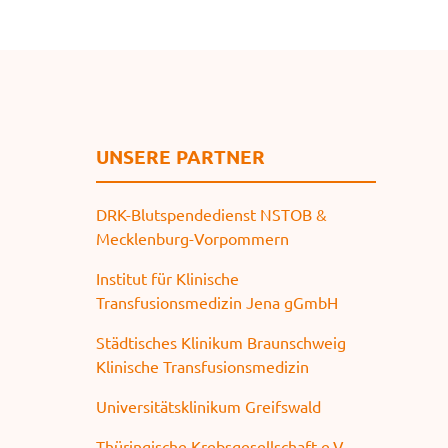
e
n
UNSERE PARTNER
DRK-Blutspendedienst NSTOB &
Mecklenburg-Vorpommern
Institut für Klinische
Transfusionsmedizin Jena gGmbH
Städtisches Klinikum Braunschweig
Klinische Transfusionsmedizin
Universitätsklinikum Greifswald
Thüringische Krebsgesellschaft e.V