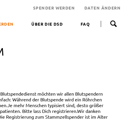
SPENDER WERDEN
DATEN ÄNDERN
N
a
ERDEN
ÜBER DIE DSD
FAQ
v
i
 WERDEN
g
a
M
NEN HELFEN
t
i
JEKT
o
n
 LEBENSRETTER
ü
b
NDEN
e
ERUNGSAKTIONEN
r
Blutspendedienst möchten wir allen Blutspendern
s
infach: Während der Blutspende wird ein Röhrchen
p
en.Je mehr Menschen typisiert sind, desto größer
r
tienten. Bitte lass Dich registrieren.Wir danken
i
ie Registrierung zum Stammzellspender ist im Alter
n
g