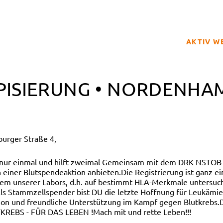
AKTIV W
SPENDER
PISIERUNG • NORDENHA
BETROFFE
SCHULPRO
CLUB DER
urger Straße 4,
GELD SPE
REGISTRI
 nur einmal und hilft zweimal Gemeinsam mit dem DRK NSTOB 
einer Blutspendeaktion anbieten.Die Registrierung ist ganz e
nem unserer Labors, d.h. auf bestimmt HLA-Merkmale untersuch
ls Stammzellspender bist DU die letzte Hoffnung für Leukämiepa
n und freundliche Unterstützung im Kampf gegen Blutkrebs.D
TKREBS - FÜR DAS LEBEN !Mach mit und rette Leben!!!