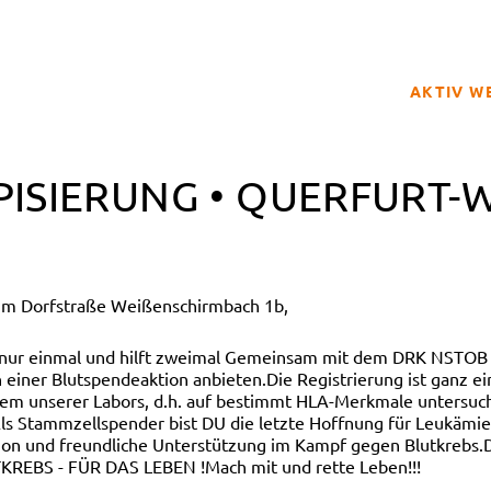
AKTIV W
SPENDER
PISIERUNG • QUERFURT-
BETROFFE
SCHULPRO
CLUB DER
eim Dorfstraße Weißenschirmbach 1b,
GELD SPE
REGISTRI
 nur einmal und hilft zweimal Gemeinsam mit dem DRK NSTOB 
einer Blutspendeaktion anbieten.Die Registrierung ist ganz e
nem unserer Labors, d.h. auf bestimmt HLA-Merkmale untersuch
ls Stammzellspender bist DU die letzte Hoffnung für Leukämiepa
n und freundliche Unterstützung im Kampf gegen Blutkrebs.D
TKREBS - FÜR DAS LEBEN !Mach mit und rette Leben!!!