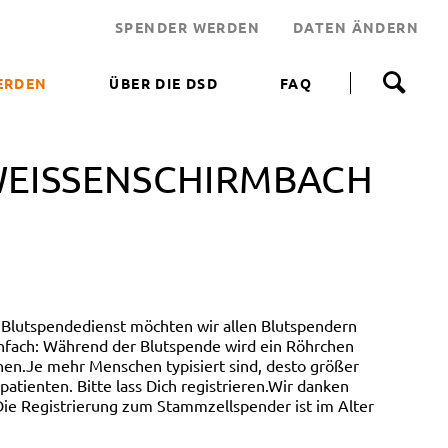
SPENDER WERDEN
DATEN ÄNDERN
N
a
ERDEN
ÜBER DIE DSD
FAQ
v
i
 WERDEN
g
a
WEISSENSCHIRMBACH
NEN HELFEN
t
i
JEKT
o
n
 LEBENSRETTER
ü
b
NDEN
e
ERUNGSAKTIONEN
r
Blutspendedienst möchten wir allen Blutspendern
s
infach: Während der Blutspende wird ein Röhrchen
p
en.Je mehr Menschen typisiert sind, desto größer
r
tienten. Bitte lass Dich registrieren.Wir danken
i
ie Registrierung zum Stammzellspender ist im Alter
n
g