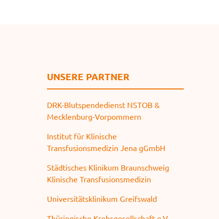
e
n
UNSERE PARTNER
DRK-Blutspendedienst NSTOB &
Mecklenburg-Vorpommern
Institut für Klinische
Transfusionsmedizin Jena gGmbH
Städtisches Klinikum Braunschweig
Klinische Transfusionsmedizin
Universitätsklinikum Greifswald
Thüringische Krebsgesellschaft e.V