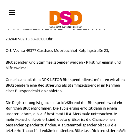
BLUTSPENDE MIT
TYPISIERUNG • VECHTA
2024-07-02 15:30–20:00 Uhr
Ort: Vechta 49377 Gasthaus Moorbachhof Kolpingstraße 23,
Blut spenden und Stammzellspender werden • Pikst nur einmal und
hilft zweimal
Gemeinsam mit dem DRK NSTOB Blutspendedienst möchten wir allen
Blutspendern eine Registrierung als Stammzellspender im Rahmen
einer Blutspendeaktion anbieten.
Die Registrierung ist ganz einfach: Während der Blutspende wird ein
Röhrchen Blut entnommen. Die Typisierung erfolgt dann in einem
unserer Labors, d.h. auf bestimmt HLA-Merkmale untersuchen.Je
mehr Menschen typisiert sind, desto größer ist die Chance einen
passenden Spender zu finden. Als Stammzellspender bist DU die
letzte Hoffnung für Leukämiepatienten. Bitte lass Dich registrieren.Wir