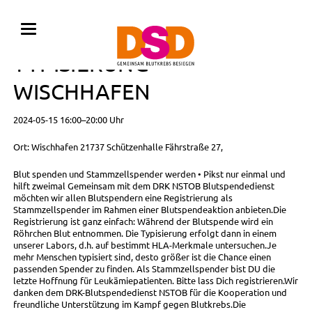
BLUTSPENDE MIT
TYPISIERUNG •
WISCHHAFEN
2024-05-15 16:00–20:00 Uhr
Ort: Wischhafen 21737 Schützenhalle Fährstraße 27,
Blut spenden und Stammzellspender werden • Pikst nur einmal und
hilft zweimal Gemeinsam mit dem DRK NSTOB Blutspendedienst
möchten wir allen Blutspendern eine Registrierung als
Stammzellspender im Rahmen einer Blutspendeaktion anbieten.Die
Registrierung ist ganz einfach: Während der Blutspende wird ein
Röhrchen Blut entnommen. Die Typisierung erfolgt dann in einem
unserer Labors, d.h. auf bestimmt HLA-Merkmale untersuchen.Je
mehr Menschen typisiert sind, desto größer ist die Chance einen
passenden Spender zu finden. Als Stammzellspender bist DU die
letzte Hoffnung für Leukämiepatienten. Bitte lass Dich registrieren.Wir
danken dem DRK-Blutspendedienst NSTOB für die Kooperation und
freundliche Unterstützung im Kampf gegen Blutkrebs.Die