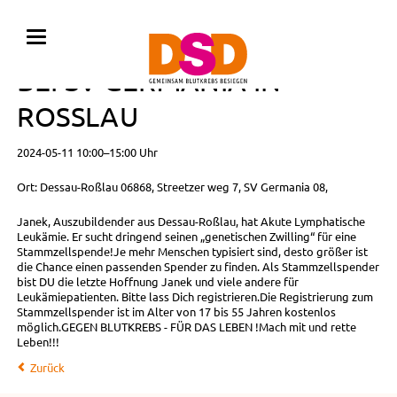
TYPISIERUNG FÜR JANEK
BEI SV GERMANIA IN
ROSSLAU
2024-05-11 10:00–15:00 Uhr
Ort: Dessau-Roßlau 06868, Streetzer weg 7, SV Germania 08,
Janek, Auszubildender aus Dessau-Roßlau, hat Akute Lymphatische
Leukämie. Er sucht dringend seinen „genetischen Zwilling“ für eine
Stammzellspende!Je mehr Menschen typisiert sind, desto größer ist
die Chance einen passenden Spender zu finden. Als Stammzellspender
bist DU die letzte Hoffnung Janek und viele andere für
Leukämiepatienten. Bitte lass Dich registrieren.Die Registrierung zum
Stammzellspender ist im Alter von 17 bis 55 Jahren kostenlos
möglich.GEGEN BLUTKREBS - FÜR DAS LEBEN !Mach mit und rette
Leben!!!
Zurück