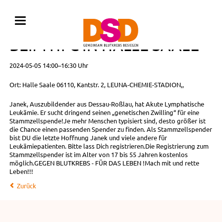
TYPISIERUNG FÜR JANEK
BEIM HFC IN HALLE SAALE
2024-05-05 14:00–16:30 Uhr
Ort: Halle Saale 06110, Kantstr. 2, LEUNA-CHEMIE-STADION,,
Janek, Auszubildender aus Dessau-Roßlau, hat Akute Lymphatische
Leukämie. Er sucht dringend seinen „genetischen Zwilling“ für eine
Stammzellspende!Je mehr Menschen typisiert sind, desto größer ist
die Chance einen passenden Spender zu finden. Als Stammzellspender
bist DU die letzte Hoffnung Janek und viele andere für
Leukämiepatienten. Bitte lass Dich registrieren.Die Registrierung zum
Stammzellspender ist im Alter von 17 bis 55 Jahren kostenlos
möglich.GEGEN BLUTKREBS - FÜR DAS LEBEN !Mach mit und rette
Leben!!!
Zurück